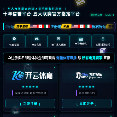
[ 华人市场最大的线上娱乐服务供应商 ]
十年信誉平台·五大联赛官方指定平台
在线玩家: 8263214
祝君好运
注册送
祝君好运
首单包赔
彩金
首单包
🍁
🍁
⚽
🎮
🃏
🀄️
🎰
电子老虎机
体育竞猜
电竞竞猜
澳门真人赌场
彩票棋牌娱乐
🎮
📺注册实名即送体验金即可观看
海量体育直播
与
所有电竞赛事
直播
🎲
★★★★★
★★★★★
皇家马德里 官方合作伙伴
首存返利68%
⚽
[ 立即注册 ]
[ 立即注册 ]