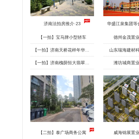
济南法拍房推介·23
华盛江泉集团等
【一拍】宝马牌小型轿车
德州金茂置
【一拍】济南天桥花样年华住宅
山东瑞海建材
【一拍】济南槐荫恒大翡翠华庭住宅
潍坊城商置
【二拍】泰广场商务公寓
威海锦展置