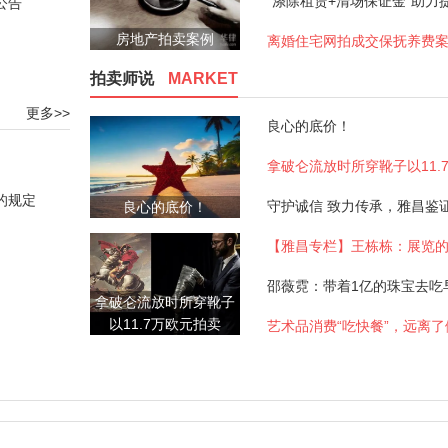
公告
房地产拍卖案例
离婚住宅网拍成交保抚养费
拍卖师说
MARKET
更多>>
良心的底价！
的规定
良心的底价！
【雅昌专栏】王栋栋：展览
拿破仑流放时所穿靴子
以11.7万欧元拍卖