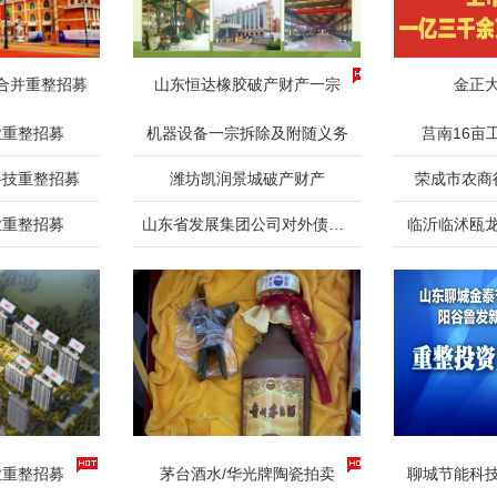
合并重整招募
山东恒达橡胶破产财产一宗
金正
业重整招募
机器设备一宗拆除及附随义务
莒南16亩
科技重整招募
潍坊凯润景城破产财产
荣成市农商
业重整招募
山东省发展集团公司对外债权一宗
临沂临沭瓯
业重整招募
茅台酒水/华光牌陶瓷拍卖
聊城节能科