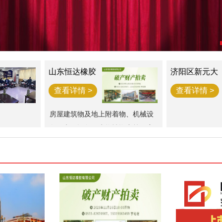
山东恒达橡胶
济阳区新元大
破产财产一宗
街西江樾73套
房产拍卖公告
查看详情 >
查看详情 >
房屋建筑物及地上附着物、机械设
备、电子设备、生物性资产等一宗
（评估总价值为34,976,781.3元）