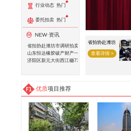
行业动态
热门
委托拍卖
热门
NEW·资讯
省拍协赴潍坊
省拍协赴潍坊市调研拍卖企业
市调研拍卖企
业
山东恒达橡胶破产财产一宗
查看详情 >
济阳区新元大街西江樾73套房产拍卖公告
优质
项目推荐