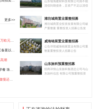
“涤除租赁+清场保证金”助力提高拍卖效率
到期债务，明显缺乏清偿能力为
山东瑞海建材科技有限公司因不能
由，向德州市德城区人民法院（以
清偿到期债务，且资产不足以清偿
下简称“德城区法院”）提出对金茂
案
全部债务向山东省沂水县人民法院
公司进行预重整的申请。2022年4
提出重整申请。山东省沂水县人民
月2日,德城区法院决定对金茂公司
潍坊城商置业重整招募
法院于2022年7月29日作出
更多>>
启动预
（2022）鲁1323破申5号民事裁
潍坊城商置业投资发展有限公司破
定书，裁定受理山东瑞海建材科技
产重整案 重整投资人招募公告发
有限公司（以下简称瑞海公司）破
布时间：2023-02-07 10:37:37潍
产重整。为促进瑞海公司重整成
坊市潍城区人民法院于2021年5月
拿破仑流放时所穿靴子以11.7万欧元拍卖
功，顺利引进重整投资人，实现债
威海锦展置业重整招募
13日作出（2021）鲁0702破申1
务人财产价值
号民事裁定书，裁定受理潍坊城商
公告详情威海锦展置业有限公司重
守护诚信 致力传承，雅昌鉴证备案以领先之姿护航艺术市场
置业投资发展有限公司（以下简
整案重整投资人招募公告
称“城商置业公司”）的破产重整申
（2023）鲁1002破招2号 2023年
请，并于5月26日作出（2021）
的高潮
6月2日，威海市环翠区人民法院
鲁0702破1号决定书，指定山东求
山东旅科预重整招募
作出（2023）鲁1002破申1号民
是和信律师
事裁定书，裁定受理山东荣城建筑
招商详情山东旅科集团总公司与山
邵薇霓：带着1亿的珠宝去吃早餐 珠宝价值再思考
集团有限公司对威海锦展置业有限
东旅科信息 有限公司预重整投资
公司（以下简称“锦展公司”）的破
人招募公告2019年8月7日，济南
艺术品消费“吃快餐”，远离了傲慢还是加深了偏见？
产重整申请。2023年6月9日，威
市中级人民法院（以下简称济南中
海市环翠区人民法院作出
院）根据山东旅科集团总公司（以
（2023）鲁1002破1
来自
[list:subtitle]
【二拍】泰广场商务公
下简称旅科集团）的申请，依法裁
定受理该公司破产清算一案，于
寓
10分钟前
2019年10月12日指定该公司清算
组担任管理人。2019年12月16
来自
[list:subtitle]
【二拍】济南天桥西苑
来自
[list:subtitle]
【二拍】济南天桥西苑
日，济南中院根据山东旅科信息有