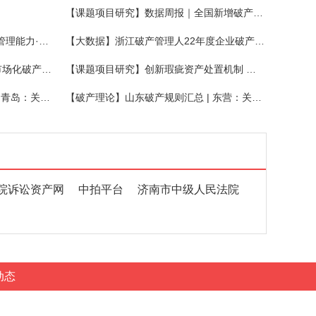
【课题项目研究】数据周报｜全国新增破产案件2164件，关联企业947家，同比增长12.36%
【成员风采】协会召开“提升行业管理能力·优化营商环境”发布会
【大数据】浙江破产管理人22年度企业破产十大优秀履职案例
【课题项目研究】深圳上线首个市场化破产保护综合服务平台！
【课题项目研究】创新瑕疵资产处置机制 探寻破产处置最优解
【破产理论】山东破产规则汇总 | 青岛：关于推进破产企业注销便利化的实施意见
【破产理论】山东破产规则汇总 | 东营：关于加强业务交流进一步优化营商环境的意见
院诉讼资产网
中拍平台
济南市中级人民法院
动态