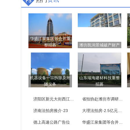
华盛江泉集团等合并重
整招募
潍坊凯润景城破产财产
机器设备一宗拆除及附
山东瑞海建材科技重整
随义务
招募
济阳区新元大街西江樾73套房产拍卖公告
省拍协赴潍坊市调研拍卖企业
济南法拍房推介·23
大理法拍房·2.5亿元……
德上高速公路广告位
华盛江泉集团等合并重整招募