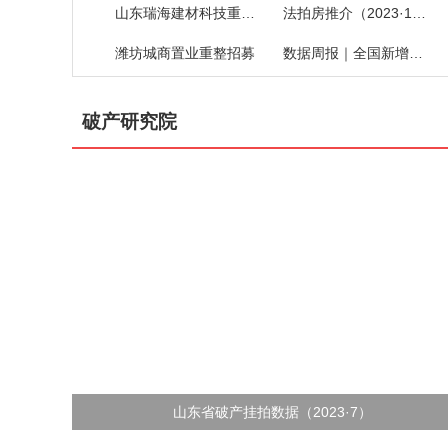
山东瑞海建材科技重整招募
法拍房推介（2023·19）
潍坊城商置业重整招募
数据周报｜全国新增破产案件
破产研究院
山东省破产挂拍数据（2023·7）