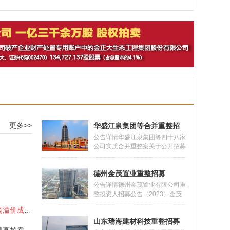
整招商
更多>>
华盛江泉集团等合并重整招
募
公告详情华盛江泉集团等四十八家
公司实质合并重整案关于公开招募
和遴选重整投资人的公告 2023年
1月6日，山东省临沂市罗庄区人
德州金茂置业重整招募
民法院（以下简称法院）依法裁定
受理华盛江泉集团有限公司的破产
公告详情德州金茂置业有限公司重
重整申请，并于同日指定华盛江泉
整投资人招募公告（2023）金茂
集团有限公司及关联公司清算组为
破管字第18号2022年3月15日，
诈骗犯罪所得财物 分批拍卖高溢价成交案
华盛江泉集团有限公司管理人（以
潘小全以德州金茂置业有限公司
下简称管
山东瑞海建材科技重整招募
（以下简称“金茂公司”）不能清偿