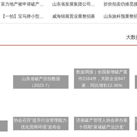
富力地产被申请破产清算！
山东省发展集团公司对外债权一宗
【一拍】宝马牌小型轿车
威海锦展置业重整招募
山东旅科预重整
大数
数据周报｜全国新增破产案
山东省破产挂拍数据
件2164件，关联企业947
（2023·7）
家，同比增长12.36%
协会召开“提升行业管理能力·
济南破产管理人协会举办第
优化营商环境”发布会
十四期“泉城破产法沙龙”