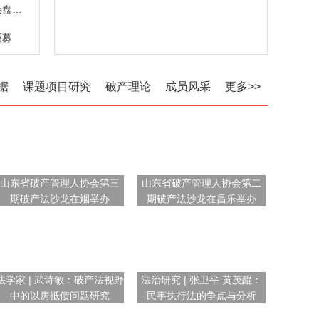
折价拍卖仍难觅接盘者 中小银行股权缘何遇冷
招募
据
课题项目研究
破产理论
成员风采
更多>>
山东省破产管理人协会第三
山东省破产管理人协会第二
期破产法沙龙在烟举办
期破产法沙龙在昌乐举办
法学家 | 武诗敏：破产法视野
法治研究 | 张卫平 黄茂醌：
中的以房抵债问题研究
民事执行法的争点与分析