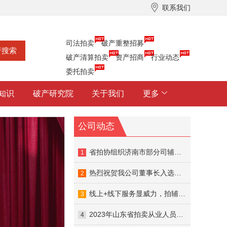
联系我们
司法拍卖
破产重整招募
破产清算拍卖
资产招商
行业动态
委托拍卖
知识
破产研究院
关于我们
更多
公司动态
省拍协组织济南市部分司辅入库的拍卖企业召开座谈会
1
热烈祝贺我公司董事长入选山东省公共资源交易中心首批专家智库！
2
线上+线下服务显威力，拍辅帮助力破产资产拍卖成交
3
2023年山东省拍卖从业人员线下交流培训圆满结束
4