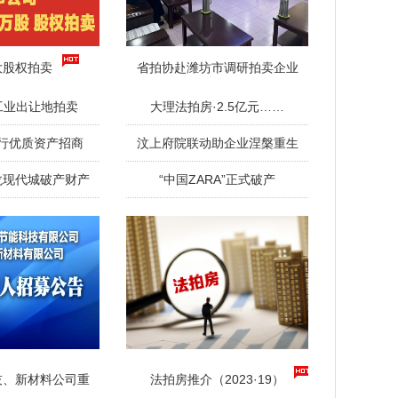
大股权拍卖
省拍协赴潍坊市调研拍卖企业
工业出让地拍卖
大理法拍房·2.5亿元……
行优质资产招商
汶上府院联动助企业涅槃重生
龙现代城破产财产
“中国ZARA”正式破产
技、新材料公司重
法拍房推介（2023·19）