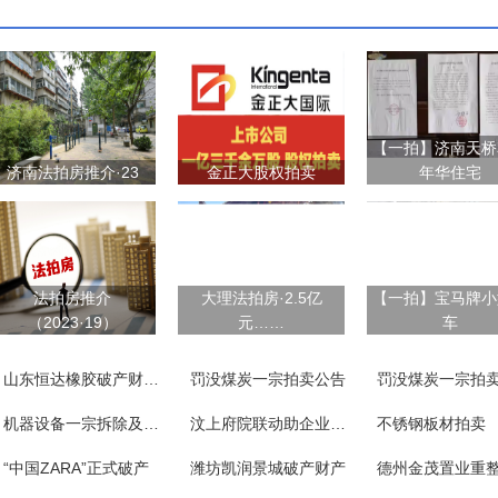
【一拍】济南天桥
济南法拍房推介·23
金正大股权拍卖
年华住宅
法拍房推介
大理法拍房·2.5亿
【一拍】宝马牌小
（2023·19）
元……
车
山东恒达橡胶破产财产一宗
罚没煤炭一宗拍卖公告
罚没煤炭一宗拍
机器设备一宗拆除及附随义务
汶上府院联动助企业涅槃重生
不锈钢板材拍卖
“中国ZARA”正式破产
潍坊凯润景城破产财产
德州金茂置业重