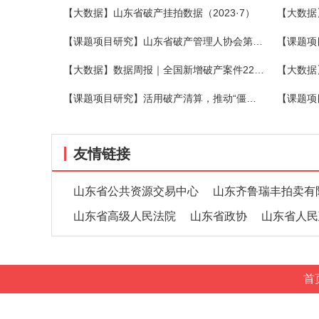
【大数据】山东省破产挂拍数据（2023·7）
【大数据
【课题项目研究】山东省破产管理人协会第三期破产法沙龙在烟举办
【大数据】数据周报｜全国新增破产案件2273件，关联企业1540家，同比增长15.51%
【课题项目研究】活用破产清算，推动“僵尸企业”有序退出
友情链接
山东省公共资源交易中心
山东齐鲁瑞丰拍卖有
山东省高级人民法院
山东省政协
山东省人民
首