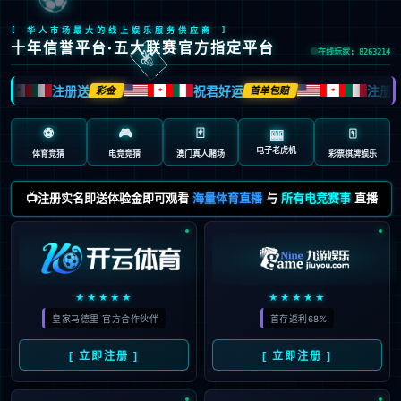
🃏
[ 华人市场最大的线上娱乐服务供应商 ]
十年信誉平台·五大联赛官方指定平台
在线玩家: 8263214
注册送
祝君好运
注册送
彩金
首单包赔
🍁
🍁
🍁
⚽
🎮
🃏
🀄️
🎰
电子老虎机
体育竞猜
电竞竞猜
澳门真人赌场
彩票棋牌娱乐
📺注册实名即送体验金即可观看
海量体育直播
与
所有电竞赛事
直播
★★★★★
★★★★★
皇家马德里 官方合作伙伴
首存返利68%
[ 立即注册 ]
[ 立即注册 ]