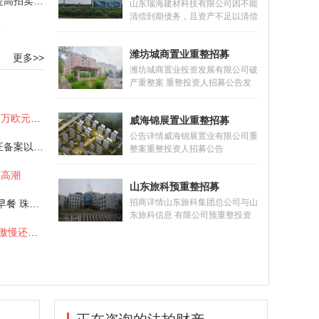
“涤除租赁+清场保证金”助力提高拍卖效率
到期债务，明显缺乏清偿能力为
山东瑞海建材科技有限公司因不能
由，向德州市德城区人民法院（以
清偿到期债务，且资产不足以清偿
下简称“德城区法院”）提出对金茂
案
全部债务向山东省沂水县人民法院
公司进行预重整的申请。2022年4
提出重整申请。山东省沂水县人民
月2日,德城区法院决定对金茂公司
潍坊城商置业重整招募
法院于2022年7月29日作出
更多>>
启动预
（2022）鲁1323破申5号民事裁
潍坊城商置业投资发展有限公司破
定书，裁定受理山东瑞海建材科技
产重整案 重整投资人招募公告发
有限公司（以下简称瑞海公司）破
布时间：2023-02-07 10:37:37潍
产重整。为促进瑞海公司重整成
坊市潍城区人民法院于2021年5月
拿破仑流放时所穿靴子以11.7万欧元拍卖
功，顺利引进重整投资人，实现债
威海锦展置业重整招募
13日作出（2021）鲁0702破申1
务人财产价值
号民事裁定书，裁定受理潍坊城商
公告详情威海锦展置业有限公司重
守护诚信 致力传承，雅昌鉴证备案以领先之姿护航艺术市场
置业投资发展有限公司（以下简
整案重整投资人招募公告
称“城商置业公司”）的破产重整申
（2023）鲁1002破招2号 2023年
请，并于5月26日作出（2021）
的高潮
6月2日，威海市环翠区人民法院
鲁0702破1号决定书，指定山东求
山东旅科预重整招募
作出（2023）鲁1002破申1号民
是和信律师
事裁定书，裁定受理山东荣城建筑
招商详情山东旅科集团总公司与山
邵薇霓：带着1亿的珠宝去吃早餐 珠宝价值再思考
集团有限公司对威海锦展置业有限
东旅科信息 有限公司预重整投资
公司（以下简称“锦展公司”）的破
人招募公告2019年8月7日，济南
艺术品消费“吃快餐”，远离了傲慢还是加深了偏见？
产重整申请。2023年6月9日，威
市中级人民法院（以下简称济南中
海市环翠区人民法院作出
院）根据山东旅科集团总公司（以
（2023）鲁1002破1
来自
[list:subtitle]
【一拍】济南天桥花样
下简称旅科集团）的申请，依法裁
来自
[list:subtitle]
【一拍】济南天桥花样
来自
[list:subtitle]
【一拍】济南天桥花样
定受理该公司破产清算一案，于
年华住宅
年华住宅
年华住宅
10分钟前
2019年10月12日指定该公司清算
10分钟前
10分钟前
组担任管理人。2019年12月16
来自
[list:subtitle]
【二拍】济南天桥泉星
日，济南中院根据山东旅科信息有