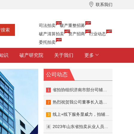
联系我们
司法拍卖
破产重整招募
破产清算拍卖
资产招商
行业动态
委托拍卖
知识
破产研究院
关于我们
更多
公司动态
省拍协组织济南市部分司辅入库的拍卖企业召开座谈会
1
热烈祝贺我公司董事长入选山东省公共资源交易中心首批专家智库！
2
线上+线下服务显威力，拍辅帮助力破产资产拍卖成交
3
2023年山东省拍卖从业人员线下交流培训圆满结束
4