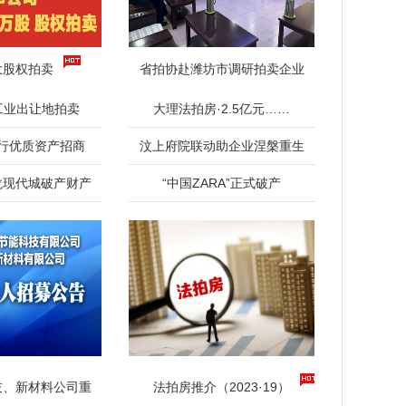
大股权拍卖
省拍协赴潍坊市调研拍卖企业
工业出让地拍卖
大理法拍房·2.5亿元……
行优质资产招商
汶上府院联动助企业涅槃重生
龙现代城破产财产
“中国ZARA”正式破产
技、新材料公司重
法拍房推介（2023·19）