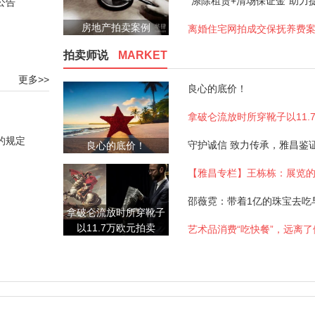
公告
房地产拍卖案例
离婚住宅网拍成交保抚养费
拍卖师说
MARKET
更多>>
良心的底价！
的规定
良心的底价！
【雅昌专栏】王栋栋：展览
拿破仑流放时所穿靴子
以11.7万欧元拍卖