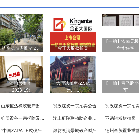
【一拍】济南天桥
济南法拍房推介·23
金正大股权拍卖
年华住宅
法拍房推介
大理法拍房·2.5亿
【一拍】宝马牌小
（2023·19）
元……
车
山东恒达橡胶破产财产一宗
罚没煤炭一宗拍卖公告
罚没煤炭一宗拍
机器设备一宗拆除及附随义务
汶上府院联动助企业涅槃重生
不锈钢板材拍卖
“中国ZARA”正式破产
潍坊凯润景城破产财产
德州金茂置业重