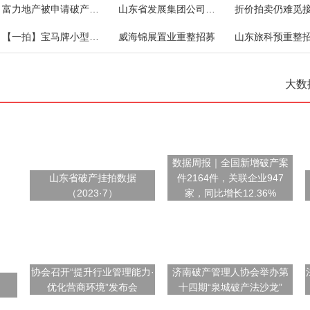
富力地产被申请破产清算！
山东省发展集团公司对外债权一宗
【一拍】宝马牌小型轿车
威海锦展置业重整招募
山东旅科预重整
大数
数据周报｜全国新增破产案
山东省破产挂拍数据
件2164件，关联企业947
（2023·7）
家，同比增长12.36%
协会召开“提升行业管理能力·
济南破产管理人协会举办第
优化营商环境”发布会
十四期“泉城破产法沙龙”