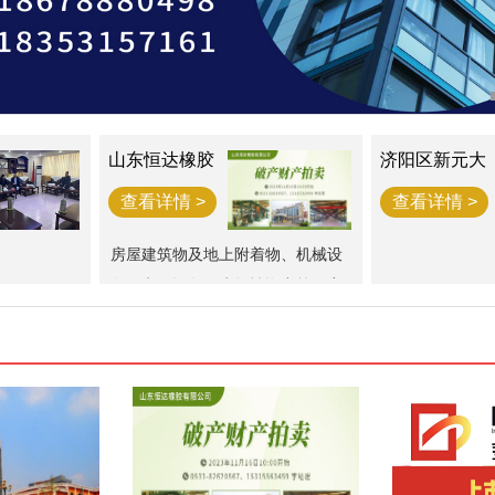
山东恒达橡胶
济阳区新元大
破产财产一宗
街西江樾73套
房产拍卖公告
查看详情 >
查看详情 >
房屋建筑物及地上附着物、机械设
备、电子设备、生物性资产等一宗
（评估总价值为34,976,781.3元）