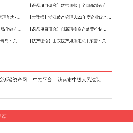
【课题项目研究】数据周报｜全国新增破产案件2164件，关联企业947家，同比增长12.36%
【成员风采】协会召开“提升行业管理能力·优化营商环境”发布会
【大数据】浙江破产管理人22年度企业破产十大优秀履职案例
【课题项目研究】深圳上线首个市场化破产保护综合服务平台！
【课题项目研究】创新瑕疵资产处置机制 探寻破产处置最优解
【破产理论】山东破产规则汇总 | 青岛：关于推进破产企业注销便利化的实施意见
【破产理论】山东破产规则汇总 | 东营：关于加强业务交流进一步优化营商环境的意见
院诉讼资产网
中拍平台
济南市中级人民法院
动态