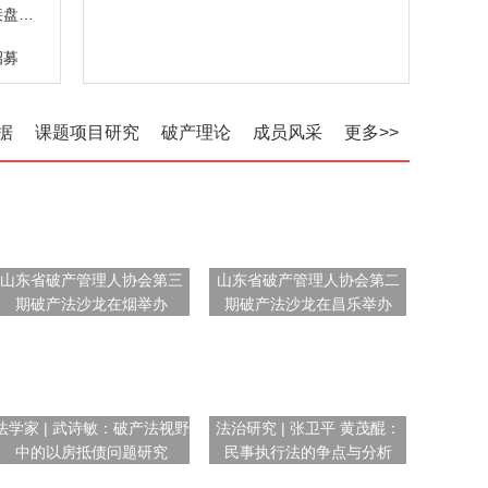
折价拍卖仍难觅接盘者 中小银行股权缘何遇冷
招募
据
课题项目研究
破产理论
成员风采
更多>>
山东省破产管理人协会第三
山东省破产管理人协会第二
期破产法沙龙在烟举办
期破产法沙龙在昌乐举办
法学家 | 武诗敏：破产法视野
法治研究 | 张卫平 黄茂醌：
中的以房抵债问题研究
民事执行法的争点与分析