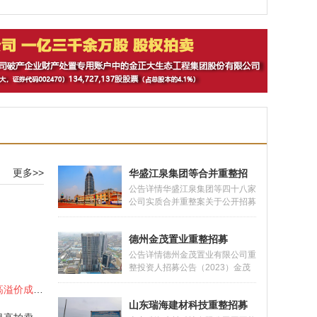
整招商
更多>>
华盛江泉集团等合并重整招
募
公告详情华盛江泉集团等四十八家
公司实质合并重整案关于公开招募
和遴选重整投资人的公告 2023年
1月6日，山东省临沂市罗庄区人
德州金茂置业重整招募
民法院（以下简称法院）依法裁定
受理华盛江泉集团有限公司的破产
公告详情德州金茂置业有限公司重
重整申请，并于同日指定华盛江泉
整投资人招募公告（2023）金茂
集团有限公司及关联公司清算组为
破管字第18号2022年3月15日，
诈骗犯罪所得财物 分批拍卖高溢价成交案
华盛江泉集团有限公司管理人（以
潘小全以德州金茂置业有限公司
下简称管
山东瑞海建材科技重整招募
（以下简称“金茂公司”）不能清偿