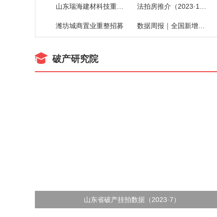
山东瑞海建材科技重整招募
法拍房推介（2023·19）
潍坊城商置业重整招募
数据周报｜全国新增破产案件
破产研究院
山东省破产挂拍数据（2023·7）