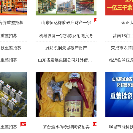
合并重整招募
山东恒达橡胶破产财产一宗
金正
业重整招募
机器设备一宗拆除及附随义务
莒南16亩
科技重整招募
潍坊凯润景城破产财产
荣成市农商
业重整招募
山东省发展集团公司对外债权一宗
临沂临沭瓯
业重整招募
茅台酒水/华光牌陶瓷拍卖
聊城节能科