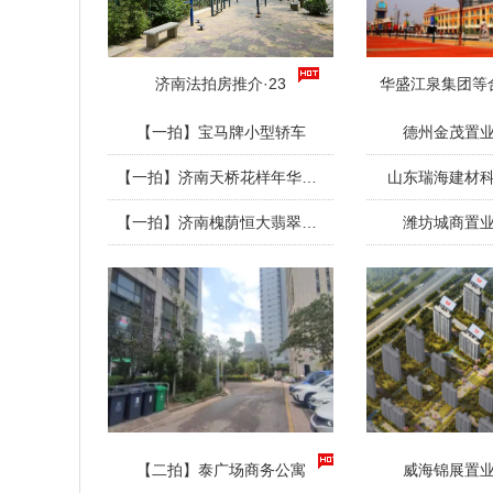
济南法拍房推介·23
华盛江泉集团等
【一拍】宝马牌小型轿车
德州金茂置
【一拍】济南天桥花样年华住宅
山东瑞海建材
【一拍】济南槐荫恒大翡翠华庭住宅
潍坊城商置
【二拍】泰广场商务公寓
威海锦展置