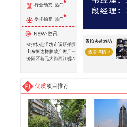
行业动态
热门
委托拍卖
热门
NEW·资讯
省拍协赴潍坊
省拍协赴潍坊市调研拍卖企业
市调研拍卖企
业
山东恒达橡胶破产财产一宗
查看详情 >
济阳区新元大街西江樾73套房产拍卖公告
优质
项目推荐