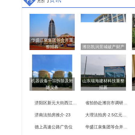
华盛江泉集团等合并重
整招募
潍坊凯润景城破产财产
机器设备一宗拆除及附
山东瑞海建材科技重整
随义务
招募
济阳区新元大街西江樾73套房产拍卖公告
省拍协赴潍坊市调研拍卖企业
济南法拍房推介·23
大理法拍房·2.5亿元……
德上高速公路广告位
华盛江泉集团等合并重整招募