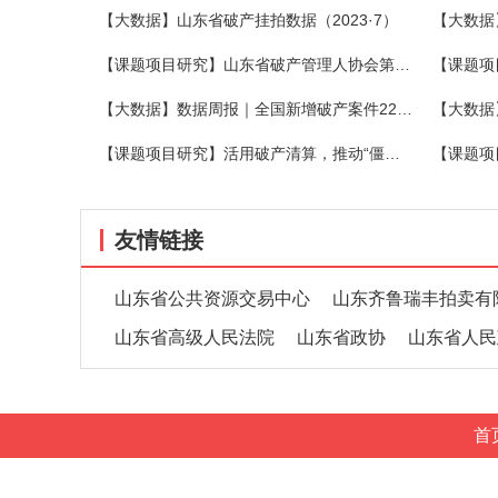
【大数据】山东省破产挂拍数据（2023·7）
【大数据
【课题项目研究】山东省破产管理人协会第三期破产法沙龙在烟举办
【大数据】数据周报｜全国新增破产案件2273件，关联企业1540家，同比增长15.51%
【课题项目研究】活用破产清算，推动“僵尸企业”有序退出
友情链接
山东省公共资源交易中心
山东齐鲁瑞丰拍卖有
山东省高级人民法院
山东省政协
山东省人民
首