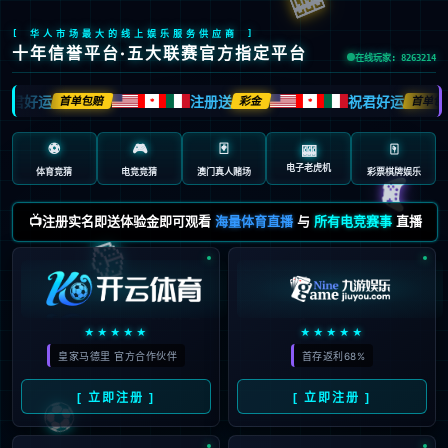
[ 华人市场最大的线上娱乐服务供应商 ]
十年信誉平台·五大联赛官方指定平台
在线玩家: 8263214
祝君好运
注册送
祝君好运
首单包赔
彩金
首单包
🍁
🍁
⚽
🎮
🃏
🀄️
🎰
电子老虎机
🎮
体育竞猜
电竞竞猜
澳门真人赌场
彩票棋牌娱乐
📺注册实名即送体验金即可观看
海量体育直播
与
所有电竞赛事
直播
🎲
★★★★★
★★★★★
皇家马德里 官方合作伙伴
首存返利68%
⚽
[ 立即注册 ]
[ 立即注册 ]