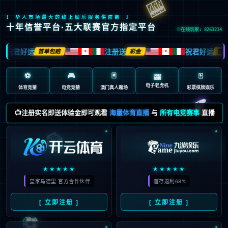
🎰
[ 华人市场最大的线上娱乐服务供应商 ]
十年信誉平台·五大联赛官方指定平台
在线玩家: 8263214
祝君好运
注册送
祝君好运
首单包赔
彩金
首单
🍁
🍁
⚽
🎮
🃏
🀄️
🎰
电子老虎机
体育竞猜
电竞竞猜
澳门真人赌场
彩票棋牌娱乐
🎮
📺注册实名即送体验金即可观看
海量体育直播
与
所有电竞赛事
直播
🎲
★★★★★
★★★★★
皇家马德里 官方合作伙伴
首存返利68%
[ 立即注册 ]
[ 立即注册 ]
⚽