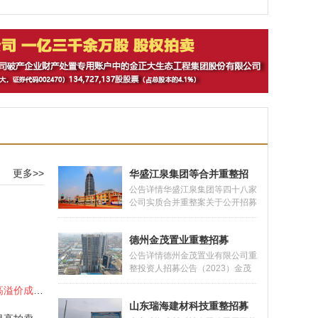
整招商
更多>>
华盛江泉集团等合并重整招
募
公告详情华盛江泉集团等四十八家
公司实质合并重整案关于公开招募
和遴选重整投资人的公告 2023年
1月6日，山东省临沂市罗庄区人
德州金茂置业重整招募
民法院（以下简称法院）依法裁定
受理华盛江泉集团有限公司的破产
公告详情德州金茂置业有限公司重
重整申请，并于同日指定华盛江泉
整投资人招募公告（2023）金茂
集团有限公司及关联公司清算组为
破管字第18号2022年3月15日，
诈骗犯罪所得财物 分批拍卖高溢价成交案
华盛江泉集团有限公司管理人（以
潘小全以德州金茂置业有限公司
下简称管
山东瑞海建材科技重整招募
（以下简称“金茂公司”）不能清偿