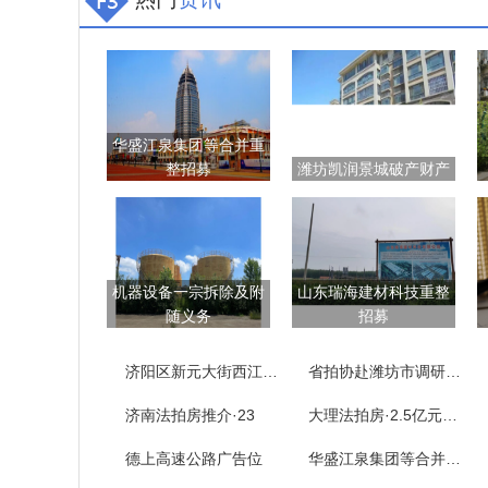
华盛江泉集团等合并重
整招募
潍坊凯润景城破产财产
机器设备一宗拆除及附
山东瑞海建材科技重整
随义务
招募
济阳区新元大街西江樾73套房产拍卖公告
省拍协赴潍坊市调研拍卖企业
济南法拍房推介·23
大理法拍房·2.5亿元……
德上高速公路广告位
华盛江泉集团等合并重整招募