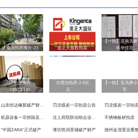
【一拍】济南天桥
济南法拍房推介·23
金正大股权拍卖
年华住宅
法拍房推介
大理法拍房·2.5亿
【一拍】宝马牌小
（2023·19）
元……
车
山东恒达橡胶破产财产一宗
罚没煤炭一宗拍卖公告
罚没煤炭一宗拍
机器设备一宗拆除及附随义务
汶上府院联动助企业涅槃重生
不锈钢板材拍卖
“中国ZARA”正式破产
潍坊凯润景城破产财产
德州金茂置业重