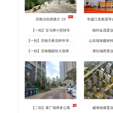
济南法拍房推介·23
华盛江泉集团等
【一拍】宝马牌小型轿车
德州金茂置
【一拍】济南天桥花样年华住宅
山东瑞海建材
【一拍】济南槐荫恒大翡翠华庭住宅
潍坊城商置
【二拍】泰广场商务公寓
威海锦展置