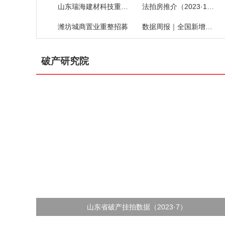
山东瑞海建材科技重整招募
法拍房推介（2023·19）
潍坊城商置业重整招募
数据周报｜全国新增破产案件
破产研究院
山东省破产挂拍数据（2023·7）