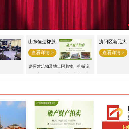
山东恒达橡胶
济阳区新元大
破产财产一宗
街西江樾73套
房产拍卖公告
查看详情 >
查看详情 >
房屋建筑物及地上附着物、机械设
备、电子设备、生物性资产等一宗
（评估总价值为34,976,781.3元）