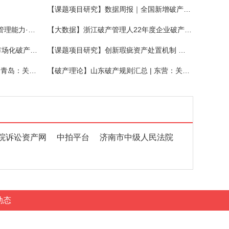
【课题项目研究】数据周报｜全国新增破产案件2164件，关联企业947家，同比增长12.36%
【成员风采】协会召开“提升行业管理能力·优化营商环境”发布会
【大数据】浙江破产管理人22年度企业破产十大优秀履职案例
【课题项目研究】深圳上线首个市场化破产保护综合服务平台！
【课题项目研究】创新瑕疵资产处置机制 探寻破产处置最优解
【破产理论】山东破产规则汇总 | 青岛：关于推进破产企业注销便利化的实施意见
【破产理论】山东破产规则汇总 | 东营：关于加强业务交流进一步优化营商环境的意见
院诉讼资产网
中拍平台
济南市中级人民法院
动态