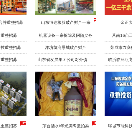
合并重整招募
山东恒达橡胶破产财产一宗
金正
业重整招募
机器设备一宗拆除及附随义务
莒南16亩
科技重整招募
潍坊凯润景城破产财产
荣成市农商
业重整招募
山东省发展集团公司对外债权一宗
临沂临沭瓯
业重整招募
茅台酒水/华光牌陶瓷拍卖
聊城节能科