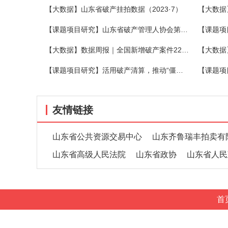
【大数据】山东省破产挂拍数据（2023·7）
【大数据
【课题项目研究】山东省破产管理人协会第三期破产法沙龙在烟举办
【大数据】数据周报｜全国新增破产案件2273件，关联企业1540家，同比增长15.51%
【课题项目研究】活用破产清算，推动“僵尸企业”有序退出
友情链接
山东省公共资源交易中心
山东齐鲁瑞丰拍卖有
山东省高级人民法院
山东省政协
山东省人民
首