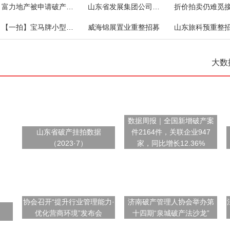
富力地产被申请破产清算！
山东省发展集团公司对外债权一宗
【一拍】宝马牌小型轿车
威海锦展置业重整招募
山东旅科预重整
大数
数据周报｜全国新增破产案
山东省破产挂拍数据
件2164件，关联企业947
（2023·7）
家，同比增长12.36%
协会召开“提升行业管理能力·
济南破产管理人协会举办第
优化营商环境”发布会
十四期“泉城破产法沙龙”