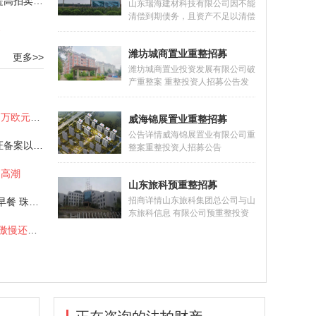
“涤除租赁+清场保证金”助力提高拍卖效率
到期债务，明显缺乏清偿能力为
山东瑞海建材科技有限公司因不能
由，向德州市德城区人民法院（以
清偿到期债务，且资产不足以清偿
下简称“德城区法院”）提出对金茂
案
全部债务向山东省沂水县人民法院
公司进行预重整的申请。2022年4
提出重整申请。山东省沂水县人民
月2日,德城区法院决定对金茂公司
潍坊城商置业重整招募
法院于2022年7月29日作出
更多>>
启动预
（2022）鲁1323破申5号民事裁
潍坊城商置业投资发展有限公司破
定书，裁定受理山东瑞海建材科技
产重整案 重整投资人招募公告发
有限公司（以下简称瑞海公司）破
布时间：2023-02-07 10:37:37潍
产重整。为促进瑞海公司重整成
坊市潍城区人民法院于2021年5月
拿破仑流放时所穿靴子以11.7万欧元拍卖
功，顺利引进重整投资人，实现债
威海锦展置业重整招募
13日作出（2021）鲁0702破申1
务人财产价值
号民事裁定书，裁定受理潍坊城商
公告详情威海锦展置业有限公司重
守护诚信 致力传承，雅昌鉴证备案以领先之姿护航艺术市场
置业投资发展有限公司（以下简
整案重整投资人招募公告
称“城商置业公司”）的破产重整申
（2023）鲁1002破招2号 2023年
请，并于5月26日作出（2021）
的高潮
6月2日，威海市环翠区人民法院
鲁0702破1号决定书，指定山东求
山东旅科预重整招募
作出（2023）鲁1002破申1号民
是和信律师
事裁定书，裁定受理山东荣城建筑
招商详情山东旅科集团总公司与山
邵薇霓：带着1亿的珠宝去吃早餐 珠宝价值再思考
集团有限公司对威海锦展置业有限
东旅科信息 有限公司预重整投资
公司（以下简称“锦展公司”）的破
人招募公告2019年8月7日，济南
艺术品消费“吃快餐”，远离了傲慢还是加深了偏见？
产重整申请。2023年6月9日，威
市中级人民法院（以下简称济南中
海市环翠区人民法院作出
院）根据山东旅科集团总公司（以
（2023）鲁1002破1
下简称旅科集团）的申请，依法裁
定受理该公司破产清算一案，于
2019年10月12日指定该公司清算
组担任管理人。2019年12月16
日，济南中院根据山东旅科信息有