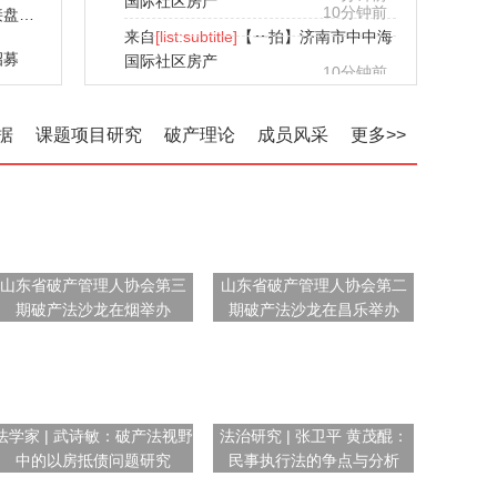
车
10分钟前
折价拍卖仍难觅接盘者 中小银行股权缘何遇冷
来自
[list:subtitle]
【一拍】宝马牌小型轿
招募
车
10分钟前
据
课题项目研究
破产理论
成员风采
更多>>
山东省破产管理人协会第三
山东省破产管理人协会第二
期破产法沙龙在烟举办
期破产法沙龙在昌乐举办
法学家 | 武诗敏：破产法视野
法治研究 | 张卫平 黄茂醌：
中的以房抵债问题研究
民事执行法的争点与分析