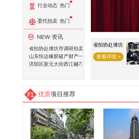
行业动态
热门
委托拍卖
热门
NEW·资讯
省拍协赴潍坊
省拍协赴潍坊市调研拍卖企业
市调研拍卖企
业
山东恒达橡胶破产财产一宗
查看详情 >
济阳区新元大街西江樾73套房产拍卖公告
优质
项目推荐