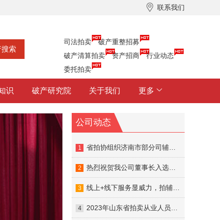
联系我们
司法拍卖
破产重整招募
破产清算拍卖
资产招商
行业动态
委托拍卖
知识
破产研究院
关于我们
更多
公司动态
省拍协组织济南市部分司辅入库的拍卖企业召开座谈会
1
热烈祝贺我公司董事长入选山东省公共资源交易中心首批专家智库！
2
线上+线下服务显威力，拍辅帮助力破产资产拍卖成交
3
2023年山东省拍卖从业人员线下交流培训圆满结束
4