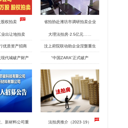
大股权拍卖
省拍协赴潍坊市调研拍卖企业
工业出让地拍卖
大理法拍房·2.5亿元……
行优质资产招商
汶上府院联动助企业涅槃重生
龙现代城破产财产
“中国ZARA”正式破产
技、新材料公司重
法拍房推介（2023·19）