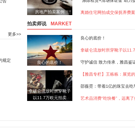
公告
房地产拍卖案例
离婚住宅网拍成交保抚养费
拍卖师说
MARKET
更多>>
良心的底价！
的规定
良心的底价！
【雅昌专栏】王栋栋：展览
拿破仑流放时所穿靴子
以11.7万欧元拍卖